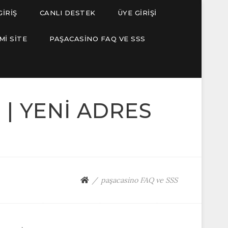
GIRIŞ
CANLI DESTEK
ÜYE GIRIŞI
I SITE
PAŞACASINO FAQ VE SSS
R
 | YENI ADRES
paşacasino FAQ ve SSS