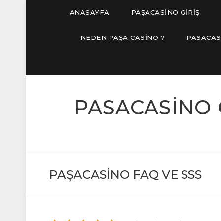
ANASAYFA
PAŞACASINO GIRIŞ
NEDEN PAŞA CASINO ?
PASACAS
PASACASINO G
PAŞACASINO FAQ VE SSS