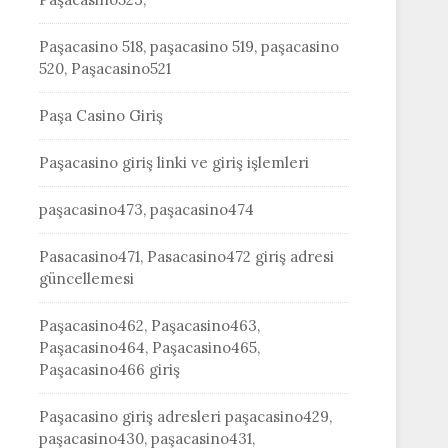
Paşacasino 518, paşacasino 519, paşacasino
520, Paşacasino521
Paşa Casino Giriş
Paşacasino giriş linki ve giriş işlemleri
paşacasino473, paşacasino474
Pasacasino471, Pasacasino472 giriş adresi
güncellemesi
Paşacasino462, Paşacasino463,
Paşacasino464, Paşacasino465,
Paşacasino466 giriş
Paşacasino giriş adresleri paşacasino429,
paşacasino430, paşacasino431,