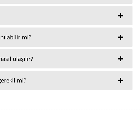
ılabilir mi?
sıl ulaşılır?
erekli mi?