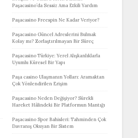
Paşacasino’da Sessiz Ama Etkili Yardım
Paşacasino Freespin Ne Kadar Veriyor?
Paşacasino Güncel Adreslerini Bulmak
Kolay mı? Zorlaştırılmayan Bir Süreç
Paşacasino Türkiye: Yerel Alışkanlıklarla
Uyumlu Küresel Bir Yapı
Paşa casino Ulaşmanın Yolları: Aramaktan
Çok Yönlendirilen Erişim
Paşacasino Neden Değişiyor? Sürekli
Hareket Hâlindeki Bir Platformun Mantığı
Paşacasino Spor Bahisleri: Tahminden Çok
Davranış Okuyan Bir Sistem