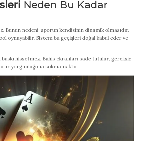
sleri
Neden Bu Kadar
az. Bunun nedeni, sporun kendisinin dinamik olmasıdır.
bol oynayabilir. Sistem bu geçişleri doğal kabul eder ve
n baskı hissetmez. Bahis ekranları sade tutulur, gereksiz
ı karar yorgunluğuna sokmamaktır.