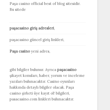
Paşa casino official best of blog sitesidir.
Bu sitede
paşacasino giriş adresleri
,
paşacasino güncel giriş linkleri,
Paşa casino
yeni adres,
gibi bilgiler bulunur. Ayrıca
paşacasino
şikayet konuları, haber, yorum ve inceleme
yazıları bulunacaktır. Casino oyunları
hakkında detaylı bilgiler olacak. Paşa
casino şirketi üye kayıt ol! bilgileri,
pasacasino.com linkleri bulunacaktır.