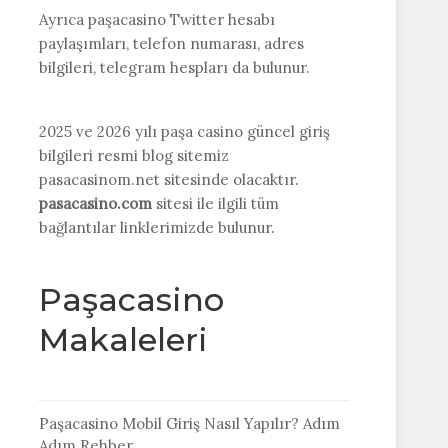
Ayrıca paşacasino Twitter hesabı
paylaşımları, telefon numarası, adres
bilgileri, telegram hespları da bulunur.
2025 ve 2026 yılı paşa casino güncel giriş
bilgileri resmi blog sitemiz
pasacasinom.net sitesinde olacaktır.
pasacasino.com
sitesi ile ilgili tüm
bağlantılar linklerimizde bulunur.
Paşacasino
Makaleleri
Paşacasino Mobil Giriş Nasıl Yapılır? Adım
Adım Rehber