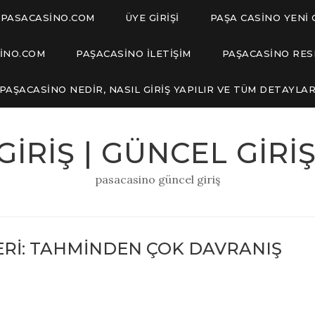
PASACASINO.COM
ÜYE GIRIŞI
PAŞA CASINO YENI 
INO.COM
PAŞACASINO İLETIŞIM
PAŞACASINO RESM
PAŞACASINO NEDIR, NASIL GIRIŞ YAPILIR VE TÜM DETAYLA
IRIŞ | GÜNCEL GIRIŞ
pasacasino güncel giriş
ERI: TAHMINDEN ÇOK DAVRANIŞ