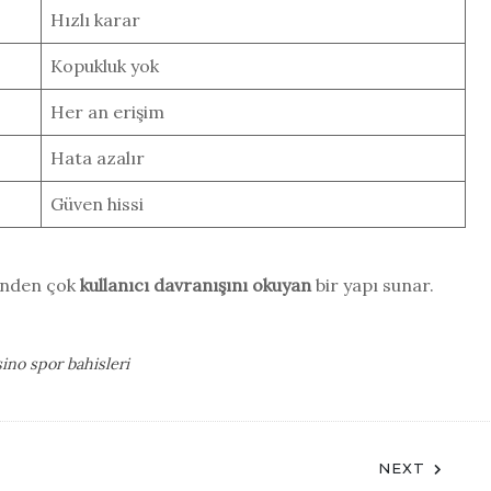
Hızlı karar
Kopukluk yok
Her an erişim
Hata azalır
Güven hissi
minden çok
kullanıcı davranışını okuyan
bir yapı sunar.
ino spor bahisleri
NEXT