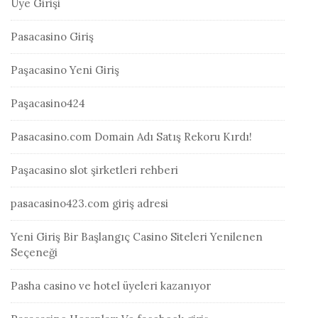
Üye Girişi
Pasacasino Giriş
Paşacasino Yeni Giriş
Paşacasino424
Pasacasino.com Domain Adı Satış Rekoru Kırdı!
Paşacasino slot şirketleri rehberi
pasacasino423.com giriş adresi
Yeni Giriş Bir Başlangıç Casino Siteleri Yenilenen
Seçeneği
Pasha casino ve hotel üyeleri kazanıyor