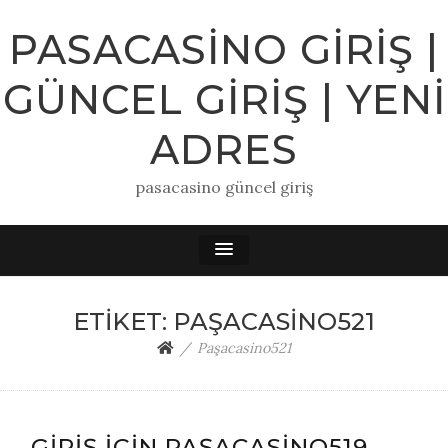
PASACASINO GIRIŞ |
GÜNCEL GIRIŞ | YENI
ADRES
pasacasino güncel giriş
ETIKET:
PAŞACASINO521
Paşacasino521
GIRIŞ IÇIN PAŞACASINO519,