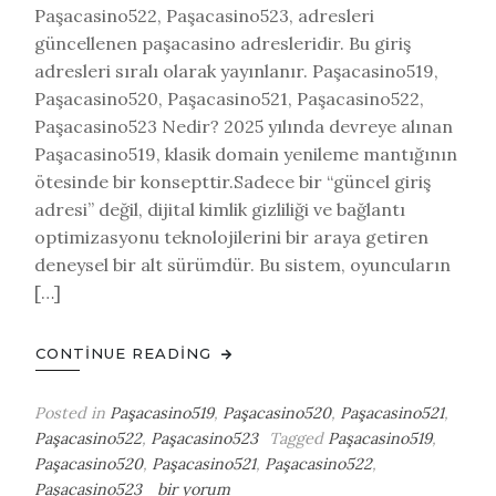
Paşacasino522, Paşacasino523, adresleri
güncellenen paşacasino adresleridir. Bu giriş
adresleri sıralı olarak yayınlanır. Paşacasino519,
Paşacasino520, Paşacasino521, Paşacasino522,
Paşacasino523 Nedir? 2025 yılında devreye alınan
Paşacasino519, klasik domain yenileme mantığının
ötesinde bir konsepttir.Sadece bir “güncel giriş
adresi” değil, dijital kimlik gizliliği ve bağlantı
optimizasyonu teknolojilerini bir araya getiren
deneysel bir alt sürümdür. Bu sistem, oyuncuların
[…]
CONTINUE READING
Posted in
Paşacasino519
,
Paşacasino520
,
Paşacasino521
,
Paşacasino522
,
Paşacasino523
Tagged
Paşacasino519
,
Paşacasino520
,
Paşacasino521
,
Paşacasino522
,
Giriş
Paşacasino523
bir yorum