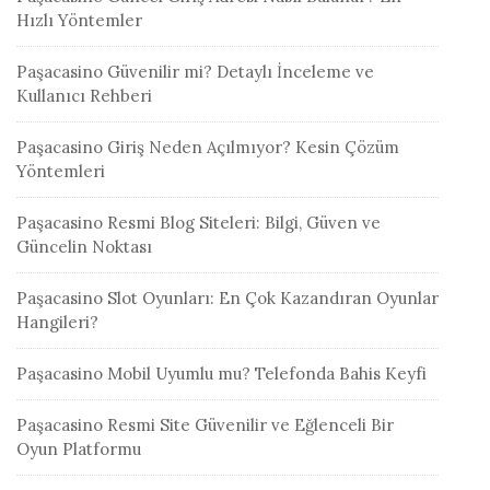
Hızlı Yöntemler
Paşacasino Güvenilir mi? Detaylı İnceleme ve
Kullanıcı Rehberi
Paşacasino Giriş Neden Açılmıyor? Kesin Çözüm
Yöntemleri
Paşacasino Resmi Blog Siteleri: Bilgi, Güven ve
Güncelin Noktası
Paşacasino Slot Oyunları: En Çok Kazandıran Oyunlar
Hangileri?
Paşacasino Mobil Uyumlu mu? Telefonda Bahis Keyfi
Paşacasino Resmi Site Güvenilir ve Eğlenceli Bir
Oyun Platformu