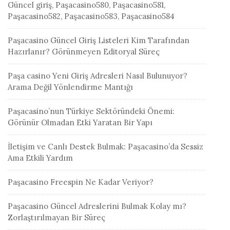
Güncel giriş, Paşacasino580, Paşacasino581,
Paşacasino582, Paşacasino583, Paşacasino584
Paşacasino Güncel Giriş Listeleri Kim Tarafından
Hazırlanır? Görünmeyen Editoryal Süreç
Paşa casino Yeni Giriş Adresleri Nasıl Bulunuyor?
Arama Değil Yönlendirme Mantığı
Paşacasino’nun Türkiye Sektöründeki Önemi:
Görünür Olmadan Etki Yaratan Bir Yapı
İletişim ve Canlı Destek Bulmak: Paşacasino’da Sessiz
Ama Etkili Yardım
Paşacasino Freespin Ne Kadar Veriyor?
Paşacasino Güncel Adreslerini Bulmak Kolay mı?
Zorlaştırılmayan Bir Süreç