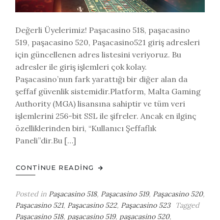
Değerli Üyelerimiz! Paşacasino 518, paşacasino
519, paşacasino 520, Paşacasino521 giriş adresleri
için güncellenen adres listesini veriyoruz. Bu
adresler ile giriş işlemleri çok kolay.
Paşacasino’nun fark yarattığı bir diğer alan da
şeffaf güvenlik sistemidir.Platform, Malta Gaming
Authority (MGA) lisansına sahiptir ve tüm veri
işlemlerini 256-bit SSL ile şifreler. Ancak en ilginç
özelliklerinden biri, “Kullanıcı Şeffaflık
Paneli”dir.Bu […]
CONTINUE READING
Posted in
Paşacasino 518
,
Paşacasino 519
,
Paşacasino 520
,
Paşacasino 521
,
Paşacasino 522
,
Paşacasino 523
Tagged
Paşacasino 518
,
paşacasino 519
,
paşacasino 520
,