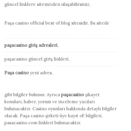
güncel linklere sitemizden ulaşabilirsiniz.
Paşa casino official best of blog sitesidir. Bu sitede
paşacasino giriş adresleri
,
paşacasino güncel giriş linkleri,
Paşa casino
yeni adres,
gibi bilgiler bulunur. Ayrıca
paşacasino
şikayet
konuları, haber, yorum ve inceleme yazıları
bulunacaktır. Casino oyunları hakkında detaylı bilgiler
olacak. Paşa casino şirketi üye kayıt ol! bilgileri,
pasacasino.com linkleri bulunacaktır.