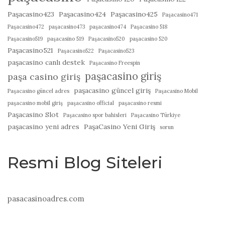
Paşacasino423
Paşacasino424
Paşacasino425
Paşacasino471
Paşacasino472
paşacasino473
paşacasino474
Paşacasino 518
Paşacasino519
paşacasino 519
Paşacasino520
paşacasino 520
Paşacasino521
Paşacasino522
Paşacasino523
paşacasino canlı destek
Paşacasino Freespin
paşacasino giriş
paşa casino giriş
paşacasino güncel giriş
Paşacasino güncel adres
Paşacasino Mobil
paşacasino mobil giriş
paşacasino official
paşacasino resmi
Paşacasino Slot
Paşacasino spor bahisleri
Paşacasino Türkiye
paşacasino yeni adres
PaşaCasino Yeni Giriş
sorun
Resmi Blog Siteleri
pasacasinoadres.com