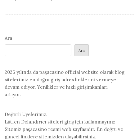
için
Paşacasino519,
Paşacasino520,
Paşacasino521,
Paşacasino522,
Ara
Paşacasino523,
için
Ara
2026 yılında da paşacasino official website olarak blog
sitelerimiz en doğru giriş adres linklerini vermeye
devam ediyor. Yenilikler ve hızlı girişimkanları
artıyor.
Değerli Üyelerimiz.
Lütfen Dolandırıcı siteleri giriş için kullanmayınız.
Sitemiz paşacasino resmi web sayfasıdır. En doğru ve
güncel linklere sitemizden ulaşabilirsiniz.