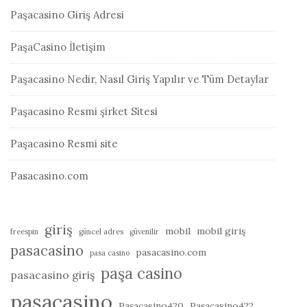
Paşacasino Giriş Adresi
PaşaCasino İletişim
Paşacasino Nedir, Nasıl Giriş Yapılır ve Tüm Detaylar
Paşacasino Resmi şirket Sitesi
Paşacasino Resmi site
Pasacasino.com
giriş
mobil
mobil giriş
freespin
güncel adres
güvenilir
pasacasino
pasacasino.com
pasa casino
paşa casino
pasacasino giriş
paşacasino
Paşacasino420
Paşacasino422