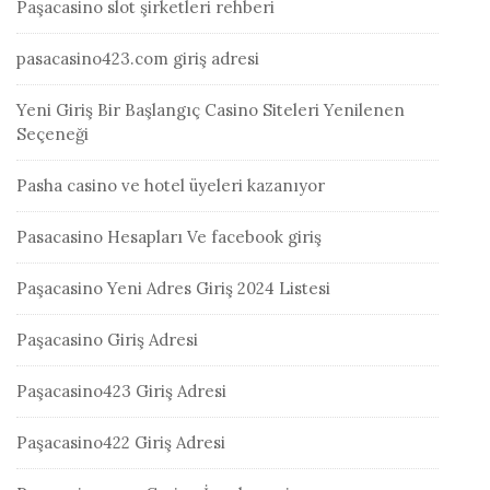
Paşacasino slot şirketleri rehberi
pasacasino423.com giriş adresi
Yeni Giriş Bir Başlangıç Casino Siteleri Yenilenen
Seçeneği
Pasha casino ve hotel üyeleri kazanıyor
Pasacasino Hesapları Ve facebook giriş
Paşacasino Yeni Adres Giriş 2024 Listesi
Paşacasino Giriş Adresi
Paşacasino423 Giriş Adresi
Paşacasino422 Giriş Adresi