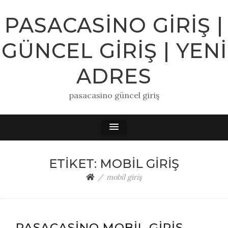
PASACASINO GIRIŞ |
GÜNCEL GIRIŞ | YENI
ADRES
pasacasino güncel giriş
ETIKET:
MOBIL GIRIŞ
mobil giriş
PAŞACASINO MOBIL GIRIŞ