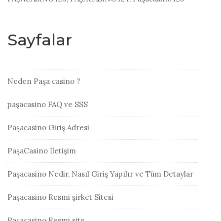
Sayfalar
Neden Paşa casino ?
paşacasino FAQ ve SSS
Paşacasino Giriş Adresi
PaşaCasino İletişim
Paşacasino Nedir, Nasıl Giriş Yapılır ve Tüm Detaylar
Paşacasino Resmi şirket Sitesi
Paşacasino Resmi site