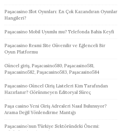
Paşacasino Slot Oyunları: En Çok Kazandıran Oyunlar
Hangileri?
Paşacasino Mobil Uyumlu mu? Telefonda Bahis Keyfi
Paşacasino Resmi Site Güvenilir ve Eğlenceli Bir
Oyun Platformu
Güncel giriş, Paşacasino580, Paşacasino581,
Paşacasino582, Paşacasino583, Paşacasino584
Paşacasino Güncel Giriş Listeleri Kim Tarafından
Hazırlanır? Görünmeyen Editoryal Süreç
Paşa casino Yeni Giriş Adresleri Nasıl Bulunuyor?
Arama Değil Yönlendirme Mantığı
Paşacasino’nun Türkiye Sektöründeki Önemi: