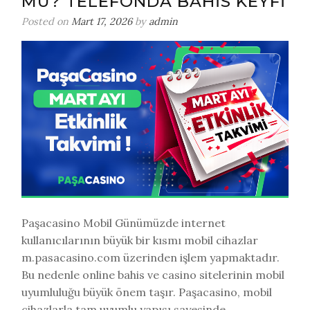
MU? TELEFONDA BAHIS KEYFI
Posted on
Mart 17, 2026
by
admin
Paşacasino Mobil Günümüzde internet
kullanıcılarının büyük bir kısmı mobil cihazlar
m.pasacasino.com üzerinden işlem yapmaktadır.
Bu nedenle online bahis ve casino sitelerinin mobil
uyumluluğu büyük önem taşır. Paşacasino, mobil
cihazlarla tam uyumlu yapısı sayesinde