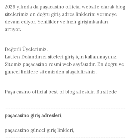
2026 yılında da paşacasino official website olarak blog
sitelerimiz en doğru giriş adres linklerini vermeye
devam ediyor. Yenilikler ve hızlı girişimkanları
artıyor.
Değerli Üyelerimiz.
Lütfen Dolandırıcı siteleri giriş için kullanmayınız.
Sitemiz paşacasino resmi web sayfasıdır. En doğru ve
güncel linklere sitemizden ulaşabilirsiniz.
Paşa casino official best of blog sitesidir. Bu sitede
paşacasino giriş adresleri
,
paşacasino güncel giriş linkleri,