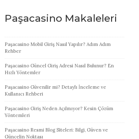
Paşacasino Makaleleri
Paşacasino Mobil Giriş Nasıl Yapılır? Adım Adım
Rehber
Paşacasino Güncel Giriş Adresi Nasıl Bulunur? En
Hızlı Yöntemler
Paşacasino Güvenilir mi? Detaylı İnceleme ve
Kullanıcı Rehberi
Paşacasino Giriş Neden Açılmıyor? Kesin Çözüm
Yöntemleri
Paşacasino Resmi Blog Siteleri: Bilgi, Güven ve
Güncelin Noktası