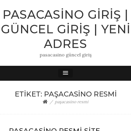
PASACASINO GIRIŞ |
GÜNCEL GIRIŞ | YENI
ADRES
pasacasino güncel giriş
ETIKET:
PAŞACASINO RESMI
paşacasino resmi
PAŞACASINO RESMI SITE