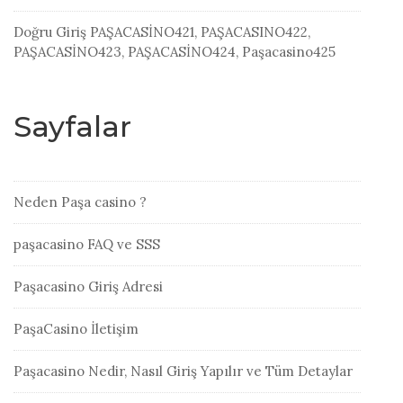
Doğru Giriş PAŞACASİNO421, PAŞACASINO422,
PAŞACASİNO423, PAŞACASİNO424, Paşacasino425
Sayfalar
Neden Paşa casino ?
paşacasino FAQ ve SSS
Paşacasino Giriş Adresi
PaşaCasino İletişim
Paşacasino Nedir, Nasıl Giriş Yapılır ve Tüm Detaylar