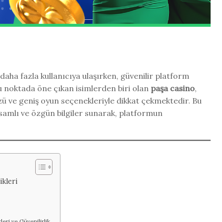
aha fazla kullanıcıya ulaşırken, güvenilir platform
Bu noktada öne çıkan isimlerden biri olan
paşa casino
,
zü ve geniş oyun seçenekleriyle dikkat çekmektedir. Bu
amlı ve özgün bilgiler sunarak, platformun
ikleri
ri ve Güvenilirlik