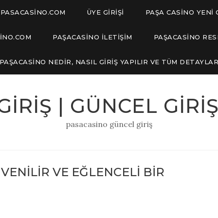
PASACASINO.COM
ÜYE GIRIŞI
PAŞA CASINO YENI 
INO.COM
PAŞACASINO İLETIŞIM
PAŞACASINO RESM
PAŞACASINO NEDIR, NASIL GIRIŞ YAPILIR VE TÜM DETAYLA
IRIŞ | GÜNCEL GIRIŞ
pasacasino güncel giriş
VENILIR VE EĞLENCELI BIR