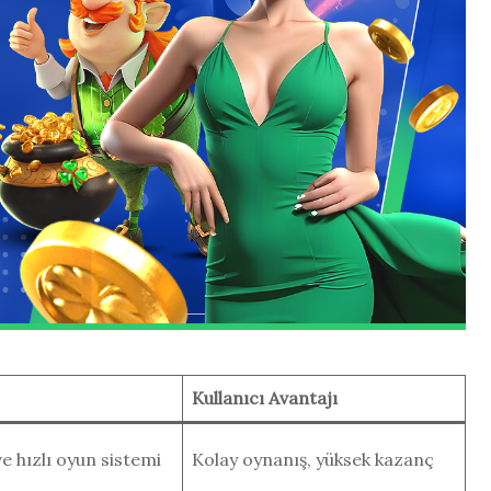
Kullanıcı Avantajı
e hızlı oyun sistemi
Kolay oynanış, yüksek kazanç