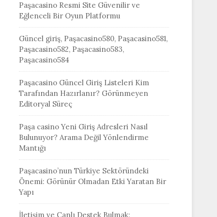
Paşacasino Resmi Site Güvenilir ve
Eğlenceli Bir Oyun Platformu
Güncel giriş, Paşacasino580, Paşacasino581,
Paşacasino582, Paşacasino583,
Paşacasino584
Paşacasino Güncel Giriş Listeleri Kim
Tarafından Hazırlanır? Görünmeyen
Editoryal Süreç
Paşa casino Yeni Giriş Adresleri Nasıl
Bulunuyor? Arama Değil Yönlendirme
Mantığı
Paşacasino’nun Türkiye Sektöründeki
Önemi: Görünür Olmadan Etki Yaratan Bir
Yapı
İletişim ve Canlı Destek Bulmak: