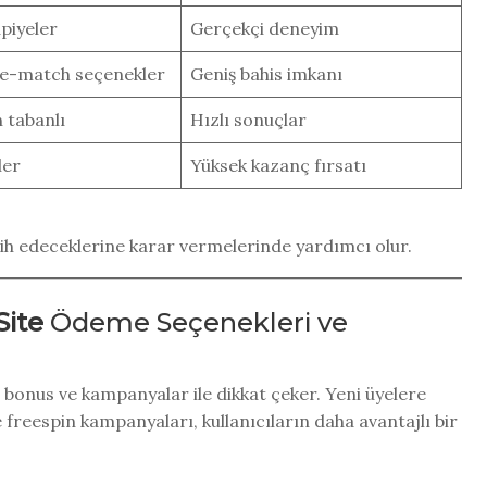
piyeler
Gerçekçi deneyim
re-match seçenekler
Geniş bahis imkanı
 tabanlı
Hızlı sonuçlar
ler
Yüksek kazanç fırsatı
cih edeceklerine karar vermelerinde yardımcı olur.
Site
Ödeme Seçenekleri ve
 bonus ve kampanyalar ile dikkat çeker. Yeni üyelere
 freespin kampanyaları, kullanıcıların daha avantajlı bir