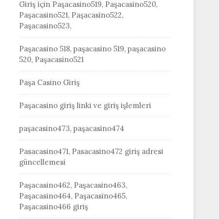
Giriş için Paşacasino519, Paşacasino520,
Paşacasino521, Paşacasino522,
Paşacasino523,
Paşacasino 518, paşacasino 519, paşacasino
520, Paşacasino521
Paşa Casino Giriş
Paşacasino giriş linki ve giriş işlemleri
paşacasino473, paşacasino474
Pasacasino471, Pasacasino472 giriş adresi
güncellemesi
Paşacasino462, Paşacasino463,
Paşacasino464, Paşacasino465,
Paşacasino466 giriş