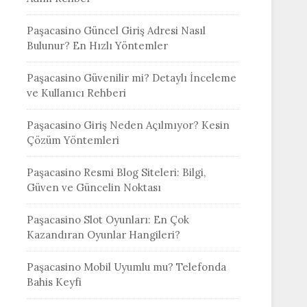
Paşacasino Güncel Giriş Adresi Nasıl
Bulunur? En Hızlı Yöntemler
Paşacasino Güvenilir mi? Detaylı İnceleme
ve Kullanıcı Rehberi
Paşacasino Giriş Neden Açılmıyor? Kesin
Çözüm Yöntemleri
Paşacasino Resmi Blog Siteleri: Bilgi,
Güven ve Güncelin Noktası
Paşacasino Slot Oyunları: En Çok
Kazandıran Oyunlar Hangileri?
Paşacasino Mobil Uyumlu mu? Telefonda
Bahis Keyfi