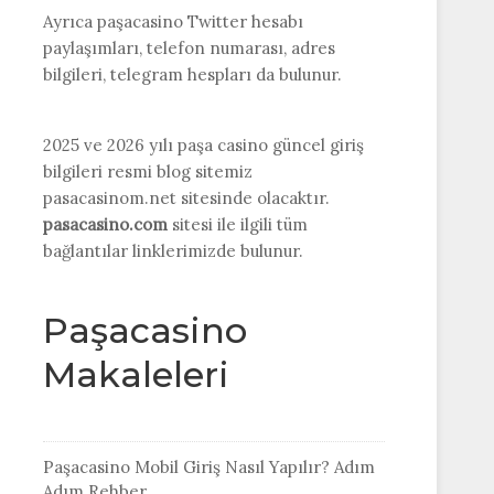
Ayrıca paşacasino Twitter hesabı
paylaşımları, telefon numarası, adres
bilgileri, telegram hespları da bulunur.
2025 ve 2026 yılı paşa casino güncel giriş
bilgileri resmi blog sitemiz
pasacasinom.net sitesinde olacaktır.
pasacasino.com
sitesi ile ilgili tüm
bağlantılar linklerimizde bulunur.
Paşacasino
Makaleleri
Paşacasino Mobil Giriş Nasıl Yapılır? Adım
Adım Rehber