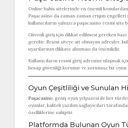
Online bahis sitelerinde en önemli konulardan 
Paşacasino da zaman zaman erişim engelleri ned
kullanıcıların yalnızca paşacasino resmi site 
Güvenli giriş için dikkat edilmesi gereken baz
gerekir. Resmi siteye ait olmayan adresler, kulla
uyarılarının dikkate alınması da önemlidir.
Kullanıcıların resmi giriş adresine ulaşmak içi
hesap güvenliği korunur ve sorunsuz bir oyun 
Oyun Çeşitliliği ve Sunulan H
Paşacasino
, geniş oyun yelpazesi ile her türd
oyunlar, kaliteli yazılım sağlayıcıları tarafın
özelliklerine sahiptir.
Platformda Bulunan Oyun Tür