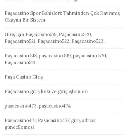
Paşacasino Spor Bahisleri: Tahminden Çok Davranış
Okuyan Bir Sistem
Giriş için Paşacasino519, Paşacasino520,
Paşacasino521, Paşacasino522, Paşacasino523,
Paşacasino 518, paşacasino 519, paşacasino 520,
Paşacasino521
Paşa Casino Giriş
Paşacasino giriş linki ve giriş işlemleri
paşacasino473, paşacasino474
Pasacasino471, Pasacasino472 giriş adresi
güncellemesi