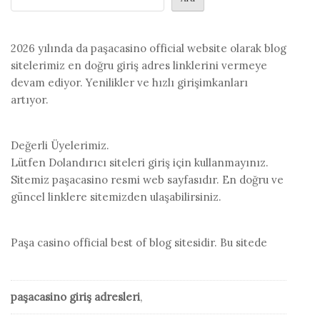
2026 yılında da paşacasino official website olarak blog
sitelerimiz en doğru giriş adres linklerini vermeye
devam ediyor. Yenilikler ve hızlı girişimkanları
artıyor.
Değerli Üyelerimiz.
Lütfen Dolandırıcı siteleri giriş için kullanmayınız.
Sitemiz paşacasino resmi web sayfasıdır. En doğru ve
güncel linklere sitemizden ulaşabilirsiniz.
Paşa casino official best of blog sitesidir. Bu sitede
paşacasino giriş adresleri
,