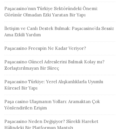
Paşacasino’nun Türkiye Sektöründeki Önemi:
Görünür Olmadan Etki Yaratan Bir Yapı
İletişim ve Canlı Destek Bulmak: Paşacasino’da Sessiz
Ama Etkili Yardım
Paşacasino Freespin Ne Kadar Veriyor?
Paşacasino Güncel Adreslerini Bulmak Kolay mı?
Zorlaştırılmayan Bir Süreç
Paşacasino Türkiye: Yerel Alışkanlıklarla Uyumlu
Küresel Bir Yapı
Paşa casino Ulaşmanın Yolları: Aramaktan Çok
Yönlendirilen Erişim
Paşacasino Neden Değişiyor? Sürekli Hareket
Hâlindeki Bir Platformun Mantığı