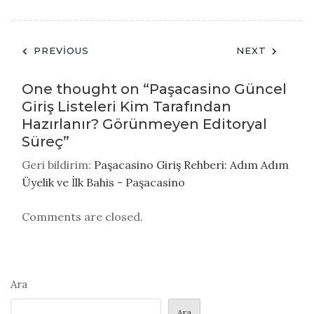
Yazı
PREVIOUS
NEXT
gezinmesi
One thought on “
Paşacasino Güncel
Giriş Listeleri Kim Tarafından
Hazırlanır? Görünmeyen Editoryal
Süreç
”
Geri bildirim:
Paşacasino Giriş Rehberi: Adım Adım
Üyelik ve İlk Bahis - Paşacasino
Comments are closed.
Ara
Ara