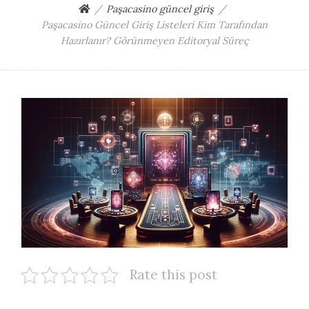
Paşacasino güncel giriş
Paşacasino Güncel Giriş Listeleri Kim Tarafından
Hazırlanır? Görünmeyen Editoryal Süreç
Rate this post