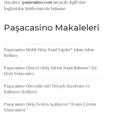
olacaktır.
pasacasino.com
sitesi ile ilgili tüm
bağlantılar linklerimizde bulunur.
Paşacasino Makaleleri
Paşacasino Mobil Giriş Nasıl Yapılır? Adım Adım
Rehber
Paşacasino Güncel Giriş Adresi Nasıl Bulunur? En
Hızlı Yöntemler
Paşacasino Güvenilir mi? Detaylı İnceleme ve
Kullanıcı Rehberi
Paşacasino Giriş Neden Açılmıyor? Kesin Çözüm
Yöntemleri