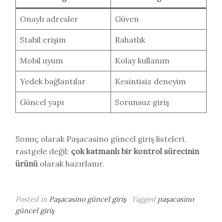
Onaylı adresler
Güven
Stabil erişim
Rahatlık
Mobil uyum
Kolay kullanım
Yedek bağlantılar
Kesintisiz deneyim
Güncel yapı
Sorunsuz giriş
Sonuç olarak Paşacasino güncel giriş listeleri,
rastgele değil;
çok katmanlı bir kontrol sürecinin
ürünü
olarak hazırlanır.
Posted in
Paşacasino güncel giriş
Tagged
paşacasino
güncel giriş