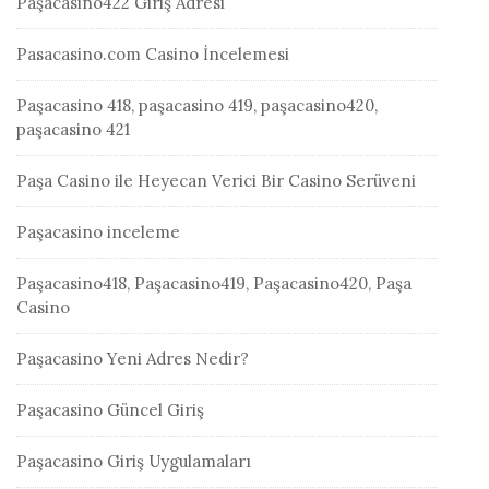
Paşacasino422 Giriş Adresi
Pasacasino.com Casino İncelemesi
Paşacasino 418, paşacasino 419, paşacasino420,
paşacasino 421
Paşa Casino ile Heyecan Verici Bir Casino Serüveni
Paşacasino inceleme
Paşacasino418, Paşacasino419, Paşacasino420, Paşa
Casino
Paşacasino Yeni Adres Nedir?
Paşacasino Güncel Giriş
Paşacasino Giriş Uygulamaları