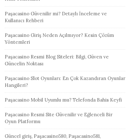
Paşacasino Güvenilir mi? Detaylı İnceleme ve
Kullanıcı Rehberi
Paşacasino Giriş Neden Açılmıyor? Kesin Çözüm
Yöntemleri
Paşacasino Resmi Blog Siteleri: Bilgi, Güven ve
Güncelin Noktası
Paşacasino Slot Oyunları: En Çok Kazandıran Oyunlar
Hangileri?
Paşacasino Mobil Uyumlu mu? Telefonda Bahis Keyfi
Paşacasino Resmi Site Güvenilir ve Eğlenceli Bir
Oyun Platformu
Güncel giriş, Paşacasino580, Paşacasino581,