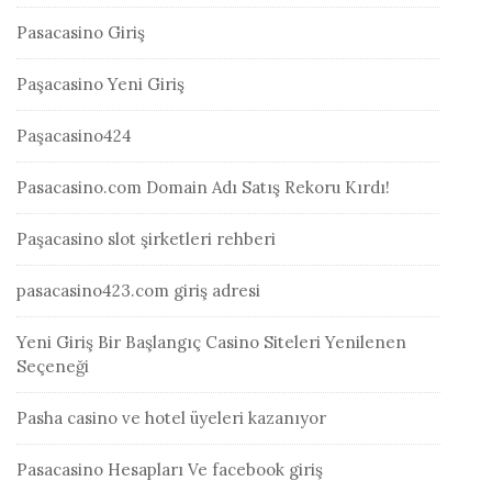
Pasacasino Giriş
Paşacasino Yeni Giriş
Paşacasino424
Pasacasino.com Domain Adı Satış Rekoru Kırdı!
Paşacasino slot şirketleri rehberi
pasacasino423.com giriş adresi
Yeni Giriş Bir Başlangıç Casino Siteleri Yenilenen
Seçeneği
Pasha casino ve hotel üyeleri kazanıyor
Pasacasino Hesapları Ve facebook giriş