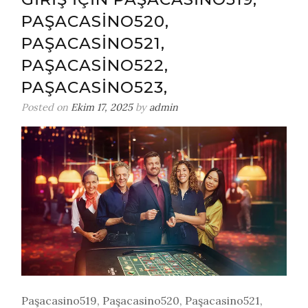
PAŞACASINO520,
PAŞACASINO521,
PAŞACASINO522,
PAŞACASINO523,
Posted on
Ekim 17, 2025
by
admin
Paşacasino519, Paşacasino520, Paşacasino521,