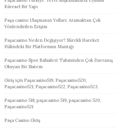
Paşacasino Türkiye: Yerel Alışkanlıklarla Uyumlu
Küresel Bir Yapı
Paşa casino Ulaşmanın Yolları: Aramaktan Çok
Yönlendirilen Erişim
Paşacasino Neden Değişiyor? Sürekli Hareket
Hâlindeki Bir Platformun Mantığı
Paşacasino Spor Bahisleri: Tahminden Çok Davranış
Okuyan Bir Sistem
Giriş için Paşacasino519, Paşacasino520,
Paşacasino521, Paşacasino522, Paşacasino523,
Paşacasino 518, paşacasino 519, paşacasino 520,
Paşacasino521
Paşa Casino Giriş