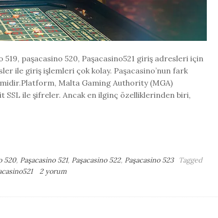
 519, paşacasino 520, Paşacasino521 giriş adresleri için
ler ile giriş işlemleri çok kolay. Paşacasino’nun fark
stemidir.Platform, Malta Gaming Authority (MGA)
t SSL ile şifreler. Ancak en ilginç özelliklerinden biri,
o 520
,
Paşacasino 521
,
Paşacasino 522
,
Paşacasino 523
Tagged
Paşacasino
acasino521
2 yorum
518,
paşacasino
519,
paşacasino