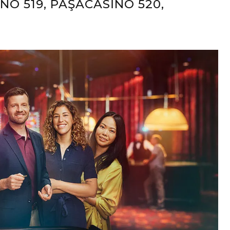
NO 519, PAŞACASINO 520,