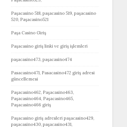
Paşacasino 518, paşacasino 519, paşacasino
520, Paşacasino521
Paşa Casino Giriş
Paşacasino giriş linki ve giriş işlemleri
paşacasino473, paşacasino474
Pasacasino471, Pasacasino472 giriş adresi
güncellemesi
Paşacasino462, Paşacasino463,
Paşacasino464, Paşacasino465,
Paşacasino466 giriş
Paşacasino giriş adresleri paşacasino429,
paşacasino430, paşacasino431,