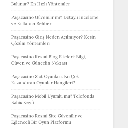
Bulunur? En Hızlı Yöntemler
Paşacasino Güvenilir mi? Detaylı İnceleme
ve Kullanıcı Rehberi
Paşacasino Giriş Neden Açılmıyor? Kesin
Çözüm Yöntemleri
Paşacasino Resmi Blog Siteleri: Bilgi,
Güven ve Güncelin Noktası
Paşacasino Slot Oyunları: En Çok
Kazandıran Oyunlar Hangileri?
Paşacasino Mobil Uyumlu mu? Telefonda
Bahis Keyfi
Paşacasino Resmi Site Güvenilir ve
Eğlenceli Bir Oyun Platformu