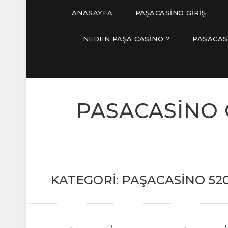
ANASAYFA
PAŞACASINO GIRIŞ
NEDEN PAŞA CASINO ?
PASACAS
PASACASINO G
KATEGORI:
PAŞACASINO 52