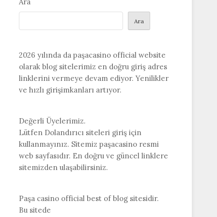
Ara
Ara
2026 yılında da paşacasino official website
olarak blog sitelerimiz en doğru giriş adres
linklerini vermeye devam ediyor. Yenilikler
ve hızlı girişimkanları artıyor.
Değerli Üyelerimiz.
Lütfen Dolandırıcı siteleri giriş için
kullanmayınız. Sitemiz paşacasino resmi
web sayfasıdır. En doğru ve güncel linklere
sitemizden ulaşabilirsiniz.
Paşa casino official best of blog sitesidir.
Bu sitede