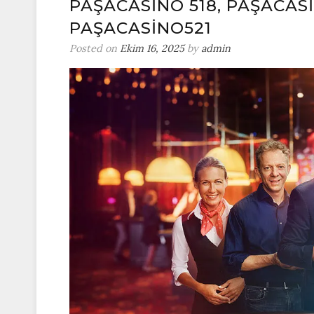
PAŞACASINO 518, PAŞACASI
PAŞACASINO521
Posted on
Ekim 16, 2025
by
admin