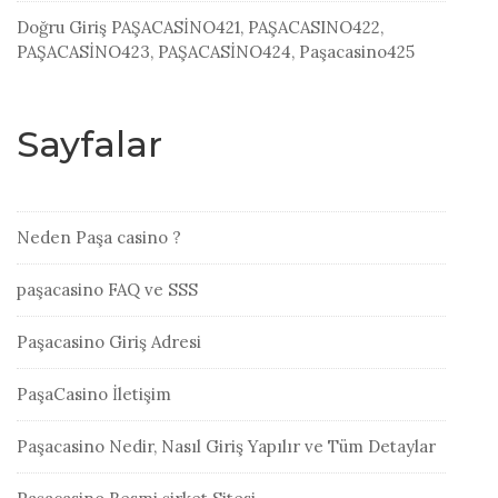
Doğru Giriş PAŞACASİNO421, PAŞACASINO422,
PAŞACASİNO423, PAŞACASİNO424, Paşacasino425
Sayfalar
Neden Paşa casino ?
paşacasino FAQ ve SSS
Paşacasino Giriş Adresi
PaşaCasino İletişim
Paşacasino Nedir, Nasıl Giriş Yapılır ve Tüm Detaylar