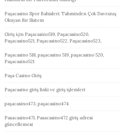
Paşacasino Spor Bahisleri: Tahminden Çok Davranış
Okuyan Bir Sistem
Giriş için Paşacasino519, Paşacasino520,
Paşacasino521, Paşacasino522, Paşacasino523,
Paşacasino 518, paşacasino 519, paşacasino 520,
Paşacasino521
Paşa Casino Giriş
Paşacasino giriş linki ve giriş işlemleri
paşacasino473, paşacasino474
Pasacasino471, Pasacasino472 giriş adresi
güncellemesi