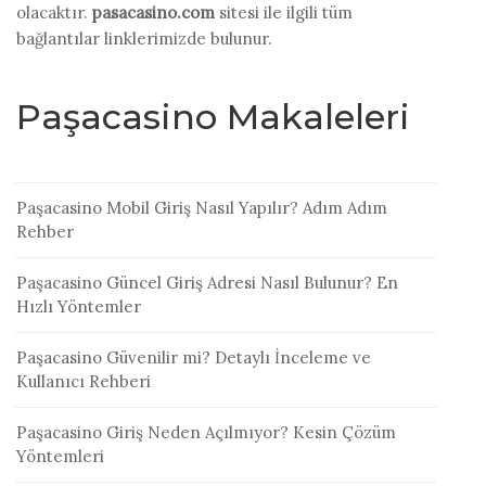
olacaktır.
pasacasino.com
sitesi ile ilgili tüm
bağlantılar linklerimizde bulunur.
Paşacasino Makaleleri
Paşacasino Mobil Giriş Nasıl Yapılır? Adım Adım
Rehber
Paşacasino Güncel Giriş Adresi Nasıl Bulunur? En
Hızlı Yöntemler
Paşacasino Güvenilir mi? Detaylı İnceleme ve
Kullanıcı Rehberi
Paşacasino Giriş Neden Açılmıyor? Kesin Çözüm
Yöntemleri