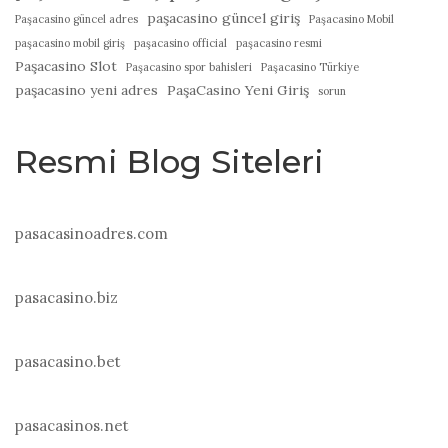
paşacasino güncel giriş
Paşacasino güncel adres
Paşacasino Mobil
paşacasino mobil giriş
paşacasino official
paşacasino resmi
Paşacasino Slot
Paşacasino spor bahisleri
Paşacasino Türkiye
paşacasino yeni adres
PaşaCasino Yeni Giriş
sorun
Resmi Blog Siteleri
pasacasinoadres.com
pasacasino.biz
pasacasino.bet
pasacasinos.net