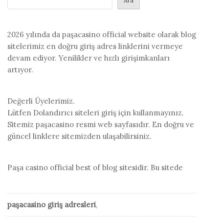
Ara
2026 yılında da paşacasino official website olarak blog
sitelerimiz en doğru giriş adres linklerini vermeye
devam ediyor. Yenilikler ve hızlı girişimkanları
artıyor.
Değerli Üyelerimiz.
Lütfen Dolandırıcı siteleri giriş için kullanmayınız.
Sitemiz paşacasino resmi web sayfasıdır. En doğru ve
güncel linklere sitemizden ulaşabilirsiniz.
Paşa casino official best of blog sitesidir. Bu sitede
paşacasino giriş adresleri
,