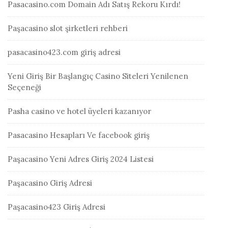
Pasacasino.com Domain Adı Satış Rekoru Kırdı!
Paşacasino slot şirketleri rehberi
pasacasino423.com giriş adresi
Yeni Giriş Bir Başlangıç Casino Siteleri Yenilenen
Seçeneği
Pasha casino ve hotel üyeleri kazanıyor
Pasacasino Hesapları Ve facebook giriş
Paşacasino Yeni Adres Giriş 2024 Listesi
Paşacasino Giriş Adresi
Paşacasino423 Giriş Adresi