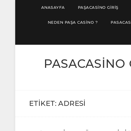
ANASAYFA
PAŞACASINO GIRIŞ
NEDEN PAŞA CASINO ?
PASACAS
PASACASINO G
ETIKET:
ADRESI