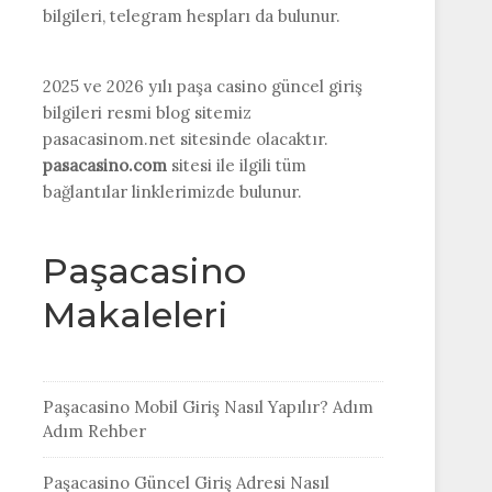
bilgileri, telegram hespları da bulunur.
2025 ve 2026 yılı paşa casino güncel giriş
bilgileri resmi blog sitemiz
pasacasinom.net sitesinde olacaktır.
pasacasino.com
sitesi ile ilgili tüm
bağlantılar linklerimizde bulunur.
Paşacasino
Makaleleri
Paşacasino Mobil Giriş Nasıl Yapılır? Adım
Adım Rehber
Paşacasino Güncel Giriş Adresi Nasıl