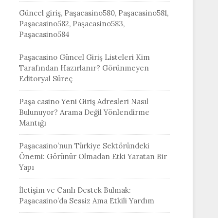
Güncel giriş, Paşacasino580, Paşacasino581,
Paşacasino582, Paşacasino583,
Paşacasino584
Paşacasino Güncel Giriş Listeleri Kim
Tarafından Hazırlanır? Görünmeyen
Editoryal Süreç
Paşa casino Yeni Giriş Adresleri Nasıl
Bulunuyor? Arama Değil Yönlendirme
Mantığı
Paşacasino’nun Türkiye Sektöründeki
Önemi: Görünür Olmadan Etki Yaratan Bir
Yapı
İletişim ve Canlı Destek Bulmak:
Paşacasino’da Sessiz Ama Etkili Yardım