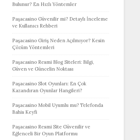
Bulunur? En Hızlı Yöntemler
Paşacasino Güvenilir mi? Detaylı İnceleme
ve Kullanıcı Rehberi
Paşacasino Giriş Neden Açılmıyor? Kesin
Çözüm Yöntemleri
Paşacasino Resmi Blog Siteleri: Bilgi,
Güven ve Güncelin Noktası
Paşacasino Slot Oyunları: En Çok
Kazandıran Oyunlar Hangileri?
Paşacasino Mobil Uyumlu mu? Telefonda
Bahis Keyfi
Paşacasino Resmi Site Güvenilir ve
Eğlenceli Bir Oyun Platformu