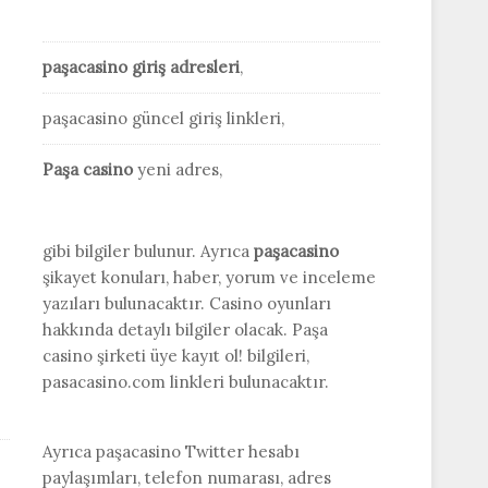
paşacasino giriş adresleri
,
paşacasino güncel giriş linkleri,
Paşa casino
yeni adres,
gibi bilgiler bulunur. Ayrıca
paşacasino
şikayet konuları, haber, yorum ve inceleme
yazıları bulunacaktır. Casino oyunları
hakkında detaylı bilgiler olacak. Paşa
casino şirketi üye kayıt ol! bilgileri,
pasacasino.com linkleri bulunacaktır.
Ayrıca paşacasino Twitter hesabı
paylaşımları, telefon numarası, adres