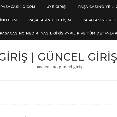
PASACASINO.COM
ÜYE GIRIŞI
PAŞA CASINO YENI 
INO.COM
PAŞACASINO İLETIŞIM
PAŞACASINO RESM
PAŞACASINO NEDIR, NASIL GIRIŞ YAPILIR VE TÜM DETAYLA
IRIŞ | GÜNCEL GIRIŞ
pasacasino güncel giriş