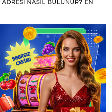
 ADRESI NASIL BULUNUR? EN