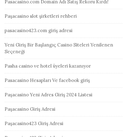
Pasacasino.com Domain Adı Satış Rekoru Kırdı!
Paşacasino slot şirketleri rehberi
pasacasino423.com giriş adresi
Yeni Giriş Bir Başlangıç Casino Siteleri Yenilenen
Seçeneği
Pasha casino ve hotel üyeleri kazanıyor
Pasacasino Hesapları Ve facebook giriş
Paşacasino Yeni Adres Giriş 2024 Listesi
Paşacasino Giriş Adresi
Paşacasino423 Giriş Adresi