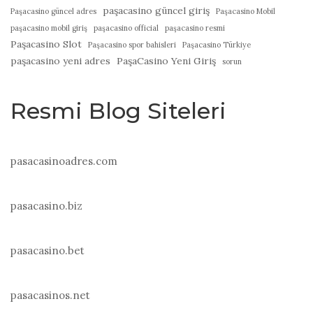
paşacasino güncel giriş
Paşacasino güncel adres
Paşacasino Mobil
paşacasino mobil giriş
paşacasino official
paşacasino resmi
Paşacasino Slot
Paşacasino spor bahisleri
Paşacasino Türkiye
paşacasino yeni adres
PaşaCasino Yeni Giriş
sorun
Resmi Blog Siteleri
pasacasinoadres.com
pasacasino.biz
pasacasino.bet
pasacasinos.net