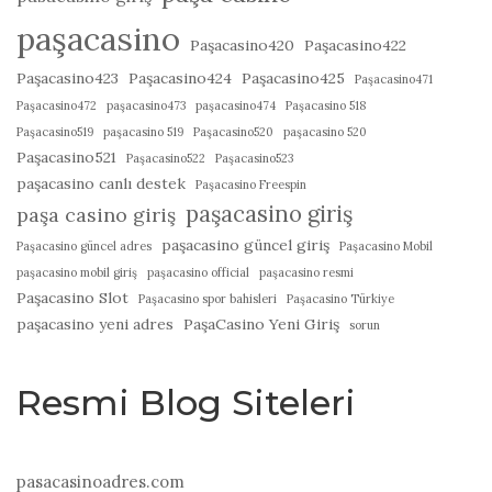
paşacasino
Paşacasino420
Paşacasino422
Paşacasino423
Paşacasino424
Paşacasino425
Paşacasino471
Paşacasino472
paşacasino473
paşacasino474
Paşacasino 518
Paşacasino519
paşacasino 519
Paşacasino520
paşacasino 520
Paşacasino521
Paşacasino522
Paşacasino523
paşacasino canlı destek
Paşacasino Freespin
paşacasino giriş
paşa casino giriş
paşacasino güncel giriş
Paşacasino güncel adres
Paşacasino Mobil
paşacasino mobil giriş
paşacasino official
paşacasino resmi
Paşacasino Slot
Paşacasino spor bahisleri
Paşacasino Türkiye
paşacasino yeni adres
PaşaCasino Yeni Giriş
sorun
Resmi Blog Siteleri
pasacasinoadres.com