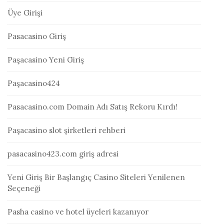
Üye Girişi
Pasacasino Giriş
Paşacasino Yeni Giriş
Paşacasino424
Pasacasino.com Domain Adı Satış Rekoru Kırdı!
Paşacasino slot şirketleri rehberi
pasacasino423.com giriş adresi
Yeni Giriş Bir Başlangıç Casino Siteleri Yenilenen
Seçeneği
Pasha casino ve hotel üyeleri kazanıyor