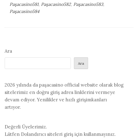
Paşacasino581
,
Paşacasino582
,
Paşacasino583
,
Paşacasino584
Ara
Ara
2026 yılında da paşacasino official website olarak blog
sitelerimiz en doğru giriş adres linklerini vermeye
devam ediyor. Yenilikler ve hızlı girişimkanları
artıyor.
Değerli Üyelerimiz.
Lütfen Dolandırıcı siteleri giriş için kullanmayınız.