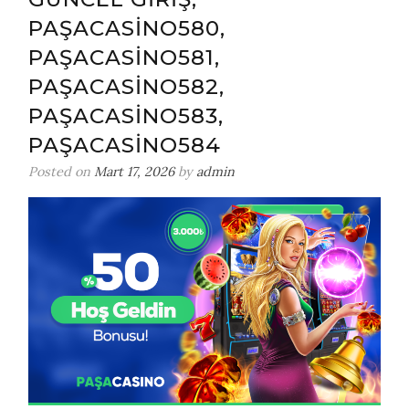
PAŞACASINO580,
PAŞACASINO581,
PAŞACASINO582,
PAŞACASINO583,
PAŞACASINO584
Posted on
Mart 17, 2026
by
admin