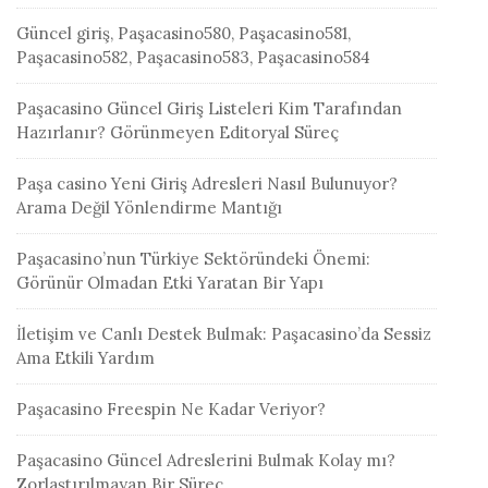
Güncel giriş, Paşacasino580, Paşacasino581,
Paşacasino582, Paşacasino583, Paşacasino584
Paşacasino Güncel Giriş Listeleri Kim Tarafından
Hazırlanır? Görünmeyen Editoryal Süreç
Paşa casino Yeni Giriş Adresleri Nasıl Bulunuyor?
Arama Değil Yönlendirme Mantığı
Paşacasino’nun Türkiye Sektöründeki Önemi:
Görünür Olmadan Etki Yaratan Bir Yapı
İletişim ve Canlı Destek Bulmak: Paşacasino’da Sessiz
Ama Etkili Yardım
Paşacasino Freespin Ne Kadar Veriyor?
Paşacasino Güncel Adreslerini Bulmak Kolay mı?
Zorlaştırılmayan Bir Süreç