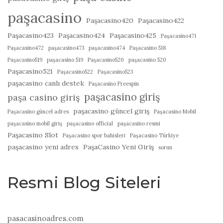
paşacasino
Paşacasino420
Paşacasino422
Paşacasino423
Paşacasino424
Paşacasino425
Paşacasino471
Paşacasino472
paşacasino473
paşacasino474
Paşacasino 518
Paşacasino519
paşacasino 519
Paşacasino520
paşacasino 520
Paşacasino521
Paşacasino522
Paşacasino523
paşacasino canlı destek
Paşacasino Freespin
paşacasino giriş
paşa casino giriş
paşacasino güncel giriş
Paşacasino güncel adres
Paşacasino Mobil
paşacasino mobil giriş
paşacasino official
paşacasino resmi
Paşacasino Slot
Paşacasino spor bahisleri
Paşacasino Türkiye
paşacasino yeni adres
PaşaCasino Yeni Giriş
sorun
Resmi Blog Siteleri
pasacasinoadres.com